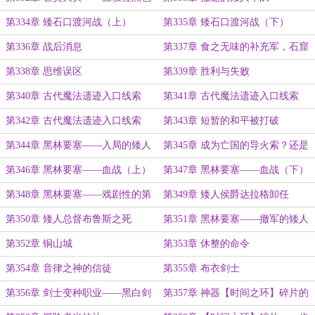
晶体
第334章 矮石口渡河战（上）
第335章 矮石口渡河战（下）
第336章 战后消息
第337章 食之无味的补充军，石窟
丘陵
第338章 思维误区
第339章 胜利与失败
第340章 古代魔法遗迹入口线索
第341章 古代魔法遗迹入口线索
（上）
（中）
第342章 古代魔法遗迹入口线索
第343章 短暂的和平被打破
（下）
第344章 黑林要塞——入局的矮人
第345章 成为亡国的导火索？还是
军队
得保守秘密
第346章 黑林要塞——血战（上）
第347章 黑林要塞——血战（下）
第348章 黑林要塞——戏剧性的第
第349章 矮人侯爵达拉格卸任
二次攻城
第350章 矮人总督布鲁斯之死
第351章 黑林要塞——撤军的矮人
部队
第352章 铜山城
第353章 休整的命令
第354章 音律之神的信徒
第355章 布衣剑士
第356章 剑士变种职业——黑白剑
第357章 神器【时间之环】碎片的