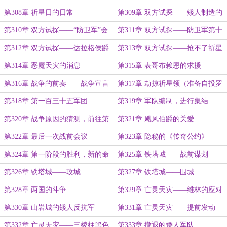
业
动乱开端
第308章 祈星日的日常
第309章 双方试探——矮人制造的
动乱
第310章 双方试探——“防卫军”会
第311章 双方试探——防卫军第十
议
军组建
第312章 双方试探——达拉格侯爵
第313章 双方试探——抢不了祈星
的货物
领，还不能抢半人马吗？
第314章 恶魔天灾的消息
第315章 表哥布赖恩的求援
第316章 战争的前奏——战争宣言
第317章 劫掠祈星领（准备自投罗
书
网的红龙）
第318章 第一百三十五军团
第319章 军队编制，进行集结
第320章 战争原因的猜测，前往第
第321章 飓风伯爵的关爱
六统帅统帅部
第322章 最后一次战前会议
第323章 隐秘的《传奇公约》
第324章 第一阶段的胜利，新的命
第325章 铁塔城——战前谋划
令
第326章 铁塔城——攻城
第327章 铁塔城——围城
第328章 两国的斗争
第329章 亡灵天灾——维林的应对
第330章 山岩城的矮人反抗军
第331章 亡灵天灾——提前发动
第332章 亡灵天灾——三棱柱黑色
第333章 撤退的矮人军队