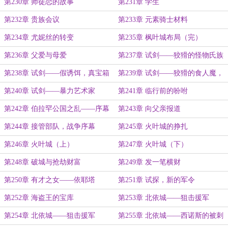
第230章 师徒恋的故事
第231章 学生
第232章 贵族会议
第233章 元素骑士材料
第234章 尤妮丝的转变
第235章 枫叶城布局（完）
第236章 父爱与母爱
第237章 试剑——狡猾的怪物氏族
第238章 试剑——假诱饵，真宝箱
第239章 试剑——狡猾的食人魔，
上钩的鱼儿
第240章 试剑——暴力艺术家
第241章 临行前的吩咐
第242章 伯拉罕公国之乱——序幕
第243章 向父亲报道
第244章 接管部队，战争序幕
第245章 火叶城的挣扎
第246章 火叶城（上）
第247章 火叶城（下）
第248章 破城与抢劫财富
第249章 发一笔横财
第250章 有才之女——依耶塔
第251章 试探，新的军令
第252章 海盗王的宝库
第253章 北依城——狙击援军
（上）
第254章 北依城——狙击援军
第255章 北依城——西诺斯的被刺