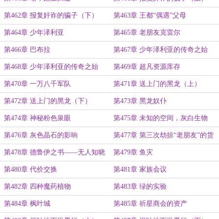
第462章 报复奸诈的骗子（下）
第463章 王都“偶遇”父母
第464章 少年泽利亚
第465章 老朋友克雷尔
第466章 巴布拉
第467章 少年泽利亚的传奇之始
（上）
第468章 少年泽利亚的传奇之始
第469章 超凡资源库存
（下）
第470章 一万八千军队
第471章 送上门的黑龙（上）
第472章 送上门的黑龙（下）
第473章 黑龙奴仆
第474章 神秘粉色泉眼
第475章 未知的空间，灰白生物
第476章 灰色晶石的影响
第477章 第三次劫掠“老朋友”的货
物
第478章 德鲁伊之书——无人知晓
第479章 鱼灾
的作用
第480章 代价交换
第481章 家族会议
第482章 四种魔药植物
第483章 绿的实验
第484章 枫叶城
第485章 祈星商会的资产