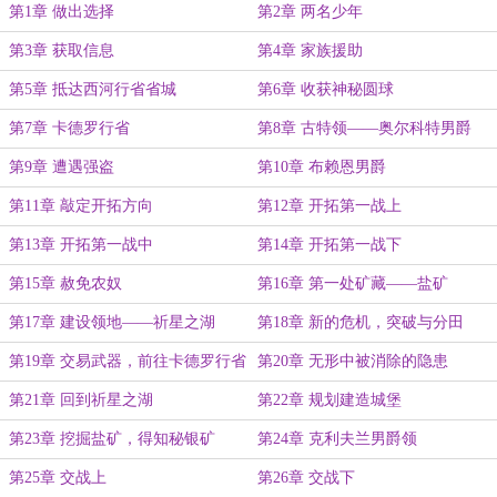
第1章 做出选择
第2章 两名少年
第3章 获取信息
第4章 家族援助
第5章 抵达西河行省省城
第6章 收获神秘圆球
第7章 卡德罗行省
第8章 古特领——奥尔科特男爵
第9章 遭遇强盗
第10章 布赖恩男爵
第11章 敲定开拓方向
第12章 开拓第一战上
第13章 开拓第一战中
第14章 开拓第一战下
第15章 赦免农奴
第16章 第一处矿藏——盐矿
第17章 建设领地——祈星之湖
第18章 新的危机，突破与分田
第19章 交易武器，前往卡德罗行省
第20章 无形中被消除的隐患
奴隶贸易中心
第21章 回到祈星之湖
第22章 规划建造城堡
第23章 挖掘盐矿，得知秘银矿
第24章 克利夫兰男爵领
第25章 交战上
第26章 交战下