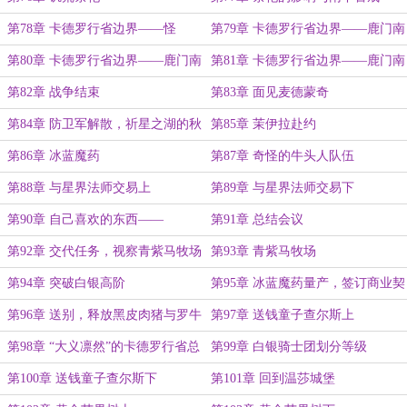
第78章 卡德罗行省边界——怪
第79章 卡德罗行省边界——鹿门南
物“北上”
山之战上
第80章 卡德罗行省边界——鹿门南
第81章 卡德罗行省边界——鹿门南
山之战中
山之战下
第82章 战争结束
第83章 面见麦德蒙奇
第84章 防卫军解散，祈星之湖的秋
第85章 茉伊拉赴约
收粮食储备
第86章 冰蓝魔药
第87章 奇怪的牛头人队伍
第88章 与星界法师交易上
第89章 与星界法师交易下
第90章 自己喜欢的东西——
第91章 总结会议
第92章 交代任务，视察青紫马牧场
第93章 青紫马牧场
第94章 突破白银高阶
第95章 冰蓝魔药量产，签订商业契
约
第96章 送别，释放黑皮肉猪与罗牛
第97章 送钱童子查尔斯上
驼兽
第98章 “大义凛然”的卡德罗行省总
第99章 白银骑士团划分等级
督菲斯克
第100章 送钱童子查尔斯下
第101章 回到温莎城堡