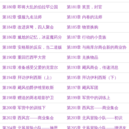
一次决斗
尔的转变
第180章 即将大乱的伯拉罕公国
第181章 奖赏，封官
第182章 慑服九名法师
第183章 内卷的法师
第184章 改进床弩，四人聚会
第185章 物资换购
第186章 尴尬的记忆，冰蓝魔药分
第187章 行动的小贵族
配份额
第188章 安格斯的反应，当二道贩
第189章 与南库尔商会新的商业协
子的想法
议
第190章 重回巴西甲大营
第191章 兑换物品
第192章 准备感受父爱的克雷尔
第193章 飓风商会，传递消息
第194章 拜访伊利西斯（上）
第195章 拜访伊利西斯（下）
第196章 飓风伯爵伊维里欧斯
第197章 飓风军团
第198章 赠送的两名暗影护卫
第199章 军营中的训练上
第200章 军营中的训练下
第201章 西风宫——商业集会
（上）
第202章 西风宫——商业集会
第203章 北风冒险小队——初识
（下）
第204章 北风冒险小队——施恩
第205章 北风冒险小队——增进友