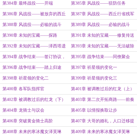
第384章 最终战役——开端
第385章 风战役——驻防任务
第386章 风战役——被放弃的西丘
第387章 风战役——西丘行省残军
行省残军
第388章 风战役——必输的战斗
第389章 风战役——必输的战斗
（上）
（下）
第390章 未知的宝藏——探路
第391章 未知的宝藏——修复传送
阵
第392章 未知的宝藏——泽西塔遗
第393章 未知的宝藏——无法破除
迹？
的光柱
第394章 战争结束——签订协议，
第395章 战争结束——同僚聚会
战功总数
第396章 战争结束——踏上归途
第397章 祈星领的变化一
第398章 祈星领的变化二
第399章 祈星领的变化三
第400章 各军队指挥官
第401章 被调教过后的红龙（上）
第402章 被调教过后的红龙（下）
第403章 第二次开拓商路——前奏
第404章 龙骑士与议会
第405章 以情报换取让步
第406章 突破黄金骑士高阶
第407章 大哥的婚礼，人口迁移提
案
第408章 未来的寒冰魔女泽芙琳
第409章 未来的寒冰魔女泽芙琳