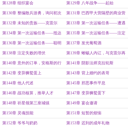
第128章 组织宴会
第129章 八年战争——起始
第130章 整编散兵游勇，询问初次
第131章 巴西甲大营隔壁的商业营
任务
地
第132章 未知的贵族——克雷尔
第133章 第一次运输任务——遭遇
袭击
第134章 第一次运输任务——抵达
第135章 第一次运输任务——注定
第六军团
失败的非正式赌约
第136章 第一次运输任务——聪明
第137章 发光葡萄酒
与蠢货
第138章 注定失败的埋伏
第139章 蜥蜴人内讧，与克雷尔再
次会面
第140章 意外的订单，安格斯的行
第141章 阴影法师克拉轮斯
动
第142章 变异狮鹫蛋上
第143章 背上婚约的表哥
第144章 他人代述
第145章 邪恶事件平息
第146章 战功核算，推举人才
第147章 变异狮鹫蛋下
第148章 祈星领第三座城镇
第149章 宴会邀请
第150章 灵魂技能
第151章 短暂的烦恼
第152章 爷爷与奶奶
第153章 迟到的成年礼物