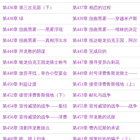
第436章 第三次见面（下）
第437章 相恋的过程
第438章 绿
第439章 扭曲黑雾——穿越米卢斯
林海
第440章 扭曲黑雾——黑雾浮现
第441章 扭曲黑雾——维林的决定
第442章 扭曲黑雾——真相浮出水
第443章 抵达银龙伯克王国，阿尔
面
杰塔的真实身份
第444章 拜龙教的阴谋
第445章 完成目的
第446章 银龙伯克王国龙骑士称号
第447章 搜寻变异白刺花
第448章 放弃寻找，举办小型宴会
第449章 封号泽费鲁斯龙骑士——
西风骑士
第450章 利益让渡
第451章 接管泽费鲁斯领地（上）
第452章 接管泽费鲁斯领地（下）
第453章 献礼与战争
第454章 宣传威望的战争——集结
第455章 宣传威望的战争——战争
第456章 宣传威望的战争——泽费
第457章 拜龙教的试探
鲁斯军团
第458章 清剿拜龙教据点
第459章 费内厄斯的承诺
第460章 暗，踏上归途
第461章 报复奸诈的骗子（上）