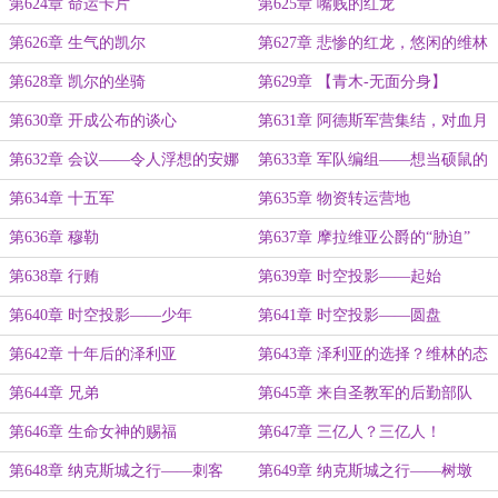
第624章 命运卡片
第625章 嘴贱的红龙
第626章 生气的凯尔
第627章 悲惨的红龙，悠闲的维林
第628章 凯尔的坐骑
第629章 【青木-无面分身】
第630章 开成公布的谈心
第631章 阿德斯军营集结，对血月
伯爵的还礼
第632章 会议——令人浮想的安娜
第633章 军队编组——想当硕鼠的
塔西雅圣女
维林
第634章 十五军
第635章 物资转运营地
第636章 穆勒
第637章 摩拉维亚公爵的“胁迫”
第638章 行贿
第639章 时空投影——起始
第640章 时空投影——少年
第641章 时空投影——圆盘
第642章 十年后的泽利亚
第643章 泽利亚的选择？维林的态
度！
第644章 兄弟
第645章 来自圣教军的后勤部队
第646章 生命女神的赐福
第647章 三亿人？三亿人！
第648章 纳克斯城之行——刺客
第649章 纳克斯城之行——树墩