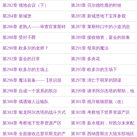
第282章 领地会议（下）
第283章 贝尔德吃瘪的时候
第284章 新城堡
第285章 新城堡地下宝库参观
第286章 老熟人——审查官莱斯特
第287章 莱斯特口中的小道消息
第288章 受封子爵
第289章 接收物资，宴会的前奏
第290章 欧多尔的老师？
第291章 母亲的魔法
第292章 宴会的日常
第293章 多炎花
第294章 欧多尔的主场上
第295章 欧多尔的主场下
第296章 魔法装备——【意识扭
第297章 消亡于萌芽的阴谋
曲】
第298章 自成一个派系的凯尔
第299章 请求阿尔杰塔的帮助，地
下世界详细情况
第300章 偶遇矮人运输队
第301章 残月银狼部族（改）
第302章 银龙阿尔杰塔的战斗方式
第303章 考察地下世界资源产区
（上）
第304章 考察地下世界资源产区
第305章 薪水规则，对凯尔未来配
（下）
偶的想法
第306章 全面接收总督菲斯克的产
第307章 西纳普斯次大陆东部地区