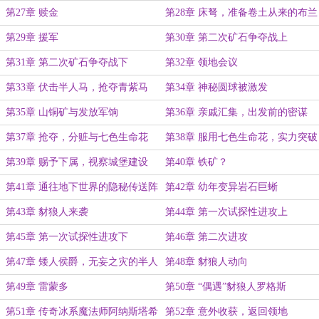
第27章 赎金
第28章 床弩，准备卷土从来的布兰
登
第29章 援军
第30章 第二次矿石争夺战上
第31章 第二次矿石争夺战下
第32章 领地会议
第33章 伏击半人马，抢夺青紫马
第34章 神秘圆球被激发
第35章 山铜矿与发放军饷
第36章 亲戚汇集，出发前的密谋
第37章 抢夺，分赃与七色生命花
第38章 服用七色生命花，实力突破
第39章 赐予下属，视察城堡建设
第40章 铁矿？
第41章 通往地下世界的隐秘传送阵
第42章 幼年变异岩石巨蜥
第43章 豺狼人来袭
第44章 第一次试探性进攻上
第45章 第一次试探性进攻下
第46章 第二次进攻
第47章 矮人侯爵，无妄之灾的半人
第48章 豺狼人动向
马氏族
第49章 雷蒙多
第50章 “偶遇”豺狼人罗格斯
第51章 传奇冰系魔法师阿纳斯塔希
第52章 意外收获，返回领地