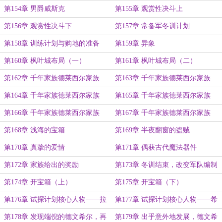
第154章 男爵威斯克
第155章 观赏性决斗上
第156章 观赏性决斗下
第157章 常备军冬训计划
第158章 训练计划与购地的准备
第159章 异象
第160章 枫叶城布局（一）
第161章 枫叶城布局（二）
第162章 千年家族德莱西尔家族
第163章 千年家族德莱西尔家族
——垂垂老矣的死士
——初入坎德拉
第164章 千年家族德莱西尔家族
第165章 千年家族德莱西尔家族
——奇特的伏击场面（上）
——奇特的伏击场面（下）
第166章 千年家族德莱西尔家族
第167章 千年家族德莱西尔家族
——下下策（绑架）
——德鲁伊之书（摄魂术）
第168章 浅海的宝箱
第169章 半夜翻窗的盗贼
第170章 真挚的爱情
第171章 偶获古代魔法器件
第172章 家族给出的奖励
第173章 冬训结束，改变军队编制
第174章 开宝箱（上）
第175章 开宝箱（下）
第176章 试探计划核心人物——拉
第177章 试探计划核心人物——希
维亚
伯来
第178章 发现端倪的德文希尔，再
第179章 出乎意外地发展，德文希