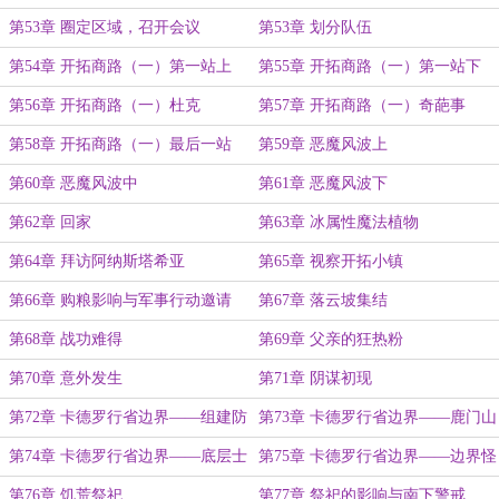
亚
第53章 圈定区域，召开会议
第53章 划分队伍
第54章 开拓商路（一）第一站上
第55章 开拓商路（一）第一站下
第56章 开拓商路（一）杜克
第57章 开拓商路（一）奇葩事
第58章 开拓商路（一）最后一站
第59章 恶魔风波上
第60章 恶魔风波中
第61章 恶魔风波下
第62章 回家
第63章 冰属性魔法植物
第64章 拜访阿纳斯塔希亚
第65章 视察开拓小镇
第66章 购粮影响与军事行动邀请
第67章 落云坡集结
第68章 战功难得
第69章 父亲的狂热粉
第70章 意外发生
第71章 阴谋初现
第72章 卡德罗行省边界——组建防
第73章 卡德罗行省边界——鹿门山
卫军
第74章 卡德罗行省边界——底层士
第75章 卡德罗行省边界——边界怪
兵的期望
物氏族异样情况
第76章 饥荒祭祀
第77章 祭祀的影响与南下警戒