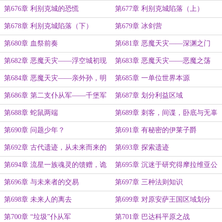
第676章 利别克城的恐慌
第677章 利别克城陷落（上）
第678章 利别克城陷落（下）
第679章 冰剑营
第680章 血祭前奏
第681章 恶魔天灾——深渊之门
第682章 恶魔天灾——浮空城初现
第683章 恶魔天灾——恶魔之荡
神威
第684章 恶魔天灾——亲外孙，明
第685章 一单位世界本源
算账
第686章 第二支仆从军——千堡军
第687章 划分利益区域
第688章 蛇鼠两端
第689章 刺客，间谍，卧底与无辜
者
第690章 问题少年？
第691章 有秘密的伊莱子爵
第692章 古代遗迹，从未来而来的
第693章 探索遗迹
少年
第694章 流星一族魂灵的馈赠，诡
第695章 沉迷于研究得摩拉维亚公
异的雕像
爵，对少年得试探
第696章 与未来者的交易
第697章 三种法则知识
第698章 未来人的离去
第699章 对原安萨王国区域划分
第700章 “垃圾”仆从军
第701章 巴达科平原之战