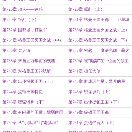
第728章 劫人——迷惑
第729章 叛乱（上）
第730章 叛乱（下）
第731章 格曼王国王都——卫星城
之战（下）
第732章 围都城，打援军
第733章 格曼王国灭国之战（上）
第734章 格曼王国灭国之战（中）
第735章 格曼王国灭国之战（下）
第736章 欠人情
第737章 密匙——魔法光辉，薪火
永存
第738章 来自五万年前的残魂
第739章 被“抛弃”在半位面的领主
第740章 对格曼王国的肢解
第741章 担任大使
第742章 出使提顿王国（上）
第743章 胖成球的星，晋升的星
第744章 提顿王国特使
第745章 密谋谈判（上）
第746章 密谋谈判（下）
第747章 出使提顿王国（下）
第748章 有问题的王后，懦弱的国
第749章 提顿王国王都
王
第750章 从“小狐狸”到“老狐狸”
第751章 挑选代言人（上）