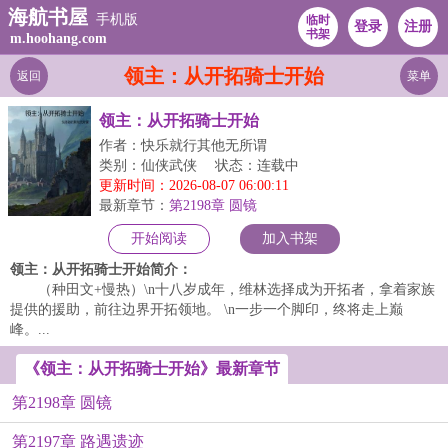
海航书屋
手机版
临时
登录
注册
书架
m.hoohang.com
领主：从开拓骑士开始
返回
菜单
领主：从开拓骑士开始
作者：快乐就行其他无所谓
类别：仙侠武侠
状态：连载中
更新时间：2026-08-07 06:00:11
最新章节：
第2198章 圆镜
开始阅读
加入书架
领主：从开拓骑士开始简介：
（种田文+慢热）\n十八岁成年，维林选择成为开拓者，拿着家族
提供的援助，前往边界开拓领地。 \n一步一个脚印，终将走上巅
峰。...
《领主：从开拓骑士开始》最新章节
第2198章 圆镜
第2197章 路遇遗迹