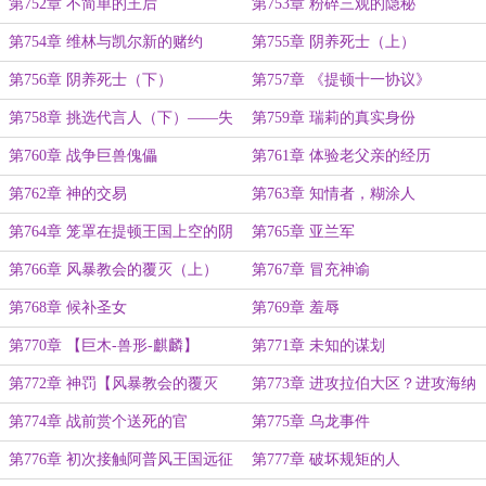
第752章 不简单的王后
第753章 粉碎三观的隐秘
第754章 维林与凯尔新的赌约
第755章 阴养死士（上）
第756章 阴养死士（下）
第757章 《提顿十一协议》
第758章 挑选代言人（下）——失
第759章 瑞莉的真实身份
败的谋划
第760章 战争巨兽傀儡
第761章 体验老父亲的经历
第762章 神的交易
第763章 知情者，糊涂人
第764章 笼罩在提顿王国上空的阴
第765章 亚兰军
云
第766章 风暴教会的覆灭（上）
第767章 冒充神谕
第768章 候补圣女
第769章 羞辱
第770章 【巨木-兽形-麒麟】
第771章 未知的谋划
第772章 神罚【风暴教会的覆灭
第773章 进攻拉伯大区？进攻海纳
（下）】
大区？
第774章 战前赏个送死的官
第775章 乌龙事件
第776章 初次接触阿普风王国远征
第777章 破坏规矩的人