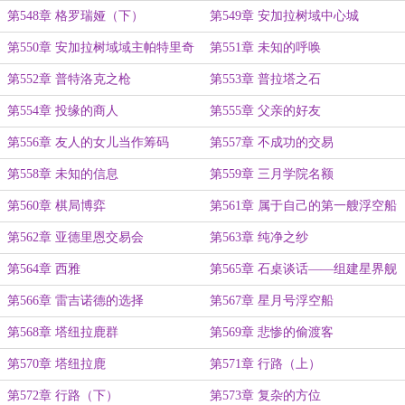
第548章 格罗瑞娅（下）
第549章 安加拉树域中心城
第550章 安加拉树域域主帕特里奇
第551章 未知的呼唤
第552章 普特洛克之枪
第553章 普拉塔之石
第554章 投缘的商人
第555章 父亲的好友
第556章 友人的女儿当作筹码
第557章 不成功的交易
第558章 未知的信息
第559章 三月学院名额
第560章 棋局博弈
第561章 属于自己的第一艘浮空船
第562章 亚德里恩交易会
第563章 纯净之纱
第564章 西雅
第565章 石桌谈话——组建星界舰
队的目标
第566章 雷吉诺德的选择
第567章 星月号浮空船
第568章 塔纽拉鹿群
第569章 悲惨的偷渡客
第570章 塔纽拉鹿
第571章 行路（上）
第572章 行路（下）
第573章 复杂的方位