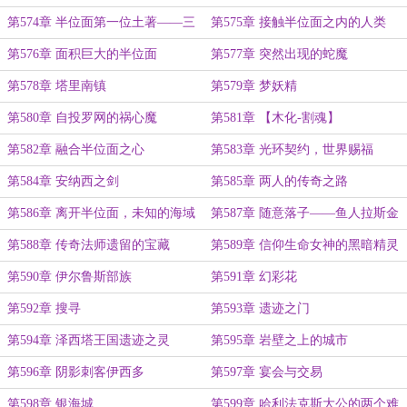
第574章 半位面第一位土著——三
第575章 接触半位面之内的人类
尾白虎
第576章 面积巨大的半位面
第577章 突然出现的蛇魔
第578章 塔里南镇
第579章 梦妖精
第580章 自投罗网的祸心魔
第581章 【木化-割魂】
第582章 融合半位面之心
第583章 光环契约，世界赐福
第584章 安纳西之剑
第585章 两人的传奇之路
第586章 离开半位面，未知的海域
第587章 随意落子——鱼人拉斯金
第588章 传奇法师遗留的宝藏
第589章 信仰生命女神的黑暗精灵
第590章 伊尔鲁斯部族
第591章 幻彩花
第592章 搜寻
第593章 遗迹之门
第594章 泽西塔王国遗迹之灵
第595章 岩壁之上的城市
第596章 阴影刺客伊西多
第597章 宴会与交易
第598章 银海城
第599章 哈利法克斯大公的两个难