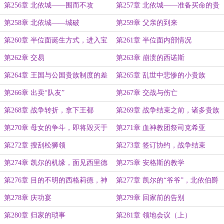
（下）
第256章 北依城——围而不攻
第257章 北依城——准备买命的贵
族
第258章 北依城——城破
第259章 父亲的到来
第260章 半位面诞生方式，进入宝
第261章 半位面内部情况
库
第262章 交易
第263章 崩溃的西诺斯
第264章 王国与公国贵族制度的差
第265章 乱世中悲惨的小贵族
别
第266章 出卖“队友”
第267章 交战与伤亡
第268章 战争转折，拿下王都
第269章 战争结束之前，诸多贵族
的表现
第270章 母女的争斗，即将毁灭于
第271章 血神教团祭司克希亚
阴谋之下的松狮领
第272章 搜刮松狮领
第273章 签订协约，战争结束
第274章 凯尔的机缘，面见西里德
第275章 安格斯的教学
第276章 目的不明的西格莉德，神
第277章 凯尔的“爷爷”，北依伯爵
秘的枯瘦老人
第278章 庆功宴
第279章 回家前的告别
第280章 归家的琐事
第281章 领地会议（上）