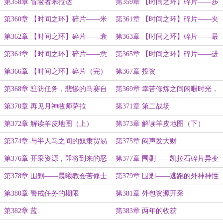
士
消息
第358章 冒险者米拉达
第359章 【时间之环】碎片——步
入山涧
第360章 【时间之环】碎片——米
第361章 【时间之环】碎片——夹
达斯喜欢什么？
层空间
第362章 【时间之环】碎片——衰
第363章 【时间之环】碎片——最
败之花
终试炼
第364章 【时间之环】碎片——意
第365章 【时间之环】碎片——进
想不到的方式
化的德鲁伊之书
第366章 【时间之环】碎片（完）
第367章 投资
第368章 驻防任务，悲惨的马赛自
第369章 幸苦修炼之间闲暇时光，
治公国
阿尔普岛宴会的邀请函的消息
第370章 再见月神牧师萨拉
第371章 第二战场
第372章 解读羊皮地图（上）
第373章 解读羊皮地图（下）
第374章 与半人马之间的奴隶贸易
第375章 闷声发大财
第376章 开采资源，即将到来的恶
第377章 围剿——凯拉石碎片异变
客
第378章 围剿——晨曦教会苦修士
第379章 围剿——逃跑的外神神性
第380章 警戒任务的期限
第381章 外包资源开采
第382章 蓝
第383章 两年的收获