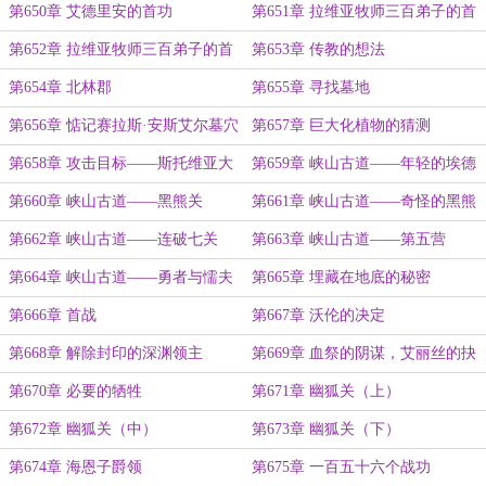
第650章 艾德里安的首功
第651章 拉维亚牧师三百弟子的首
战（上）
第652章 拉维亚牧师三百弟子的首
第653章 传教的想法
战（下）
第654章 北林郡
第655章 寻找墓地
第656章 惦记赛拉斯·安斯艾尔墓穴
第657章 巨大化植物的猜测
的维林
第658章 攻击目标——斯托维亚大
第659章 峡山古道——年轻的埃德
区
蒙侯爵
第660章 峡山古道——黑熊关
第661章 峡山古道——奇怪的黑熊
雕像
第662章 峡山古道——连破七关
第663章 峡山古道——第五营
第664章 峡山古道——勇者与懦夫
第665章 埋藏在地底的秘密
第666章 首战
第667章 沃伦的决定
第668章 解除封印的深渊领主
第669章 血祭的阴谋，艾丽丝的抉
择
第670章 必要的牺牲
第671章 幽狐关（上）
第672章 幽狐关（中）
第673章 幽狐关（下）
第674章 海恩子爵领
第675章 一百五十六个战功