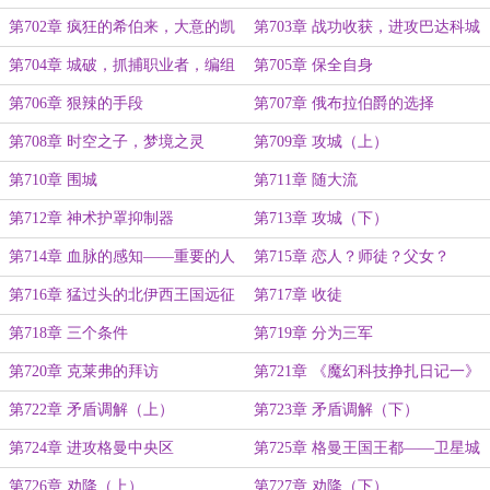
第702章 疯狂的希伯来，大意的凯
第703章 战功收获，进攻巴达科城
尔
第704章 城破，抓捕职业者，编组
第705章 保全自身
奴隶军
第706章 狠辣的手段
第707章 俄布拉伯爵的选择
第708章 时空之子，梦境之灵
第709章 攻城（上）
第710章 围城
第711章 随大流
第712章 神术护罩抑制器
第713章 攻城（下）
第714章 血脉的感知——重要的人
第715章 恋人？师徒？父女？
第716章 猛过头的北伊西王国远征
第717章 收徒
军
第718章 三个条件
第719章 分为三军
第720章 克莱弗的拜访
第721章 《魔幻科技挣扎日记一》
——赛拉斯·安斯艾尔著作
第722章 矛盾调解（上）
第723章 矛盾调解（下）
第724章 进攻格曼中央区
第725章 格曼王国王都——卫星城
之战（上）
第726章 劝降（上）
第727章 劝降（下）