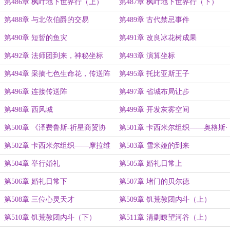
第486章 枫叶地下世界行（上）
第487章 枫叶地下世界行（下）
第488章 与北依伯爵的交易
第489章 古代禁忌事件
第490章 短暂的鱼灾
第491章 改良冰花树成果
第492章 法师团到来，神秘坐标
第493章 演算坐标
第494章 采摘七色生命花，传送阵
第495章 托比亚斯王子
连通前奏
第496章 连接传送阵
第497章 省城布局让步
第498章 西风城
第499章 开发灰雾空间
第500章 《泽费鲁斯-祈星商贸协
第501章 卡西米尔组织——奥格斯·
定》
摩拉维亚
第502章 卡西米尔组织——摩拉维
第503章 雪米娅的到来
亚公爵
第504章 举行婚礼
第505章 婚礼日常上
第506章 婚礼日常下
第507章 堵门的贝尔德
第508章 三位心灵天才
第509章 饥荒教团内斗（上）
第510章 饥荒教团内斗（下）
第511章 清剿瞭望河谷（上）