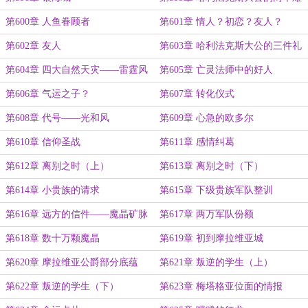
题
第600章 人鱼眷顾者
第601章 情人？初恋？友人？
第602章 友人
第603章 哈利法克斯大公的三件礼
物
第604章 四大自然天灾——雷霆风
第605章 亡灵法师中的好人
暴
第606章 气运之子？
第607章 转化仪式
第608章 代号——光和风
第609章 心急的欧多尔
第610章 信仰圣战
第611章 感情纠葛
第612章 离别之时（上）
第613章 离别之时（下）
第614章 小贵族的请求
第615章 下级贵族军队整训
第616章 远方的信件——魔晶矿脉
第617章 两万军队份额
第618章 数十万颗魔晶
第619章 初到摩拉维亚城
第620章 摩拉维亚公爵部分底蕴
第621章 叛逆的学生（上）
第622章 叛逆的学生（下）
第623章 梅塔格亚位面的情报