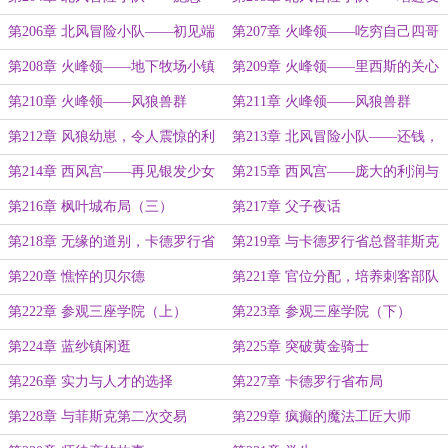
谊
第206章 北风冒险小队——初见端
第207章 火峰领——吃穷自己四哥
倪（开挂的冒险小队）
第208章 火峰领——地下牧场小镇
第209章 火峰领——里西斯的关心
第210章 火峰领——风狼兽群
第211章 火峰领——风狼兽群
（上）
（下）
第212章 风狼幼崽，令人震惊的利
第213章 北风冒险小队——还钱，
润
加深的友谊
第214章 西风宫——再见银发少女
第215章 西风宫——庞大的利润与
老父亲
第216章 枫叶城布局（三）
第217章 父子夜话
第218章 无缘的道别，卡德罗行省
第219章 与卡德罗行省总督菲斯克
省城购置产业
的交易
第220章 憔悴的贝尔德
第221章 官位分配，培养刺客部队
计划
第222章 参观三座学院（上）
第223章 参观三座学院（下）
第224章 蓝纱镇闲逛
第225章 突破黄金骑士
第226章 实力与人才的选择
第227章 卡德罗行省布局
第228章 与菲斯克第二次交易
第229章 疯癫的魔法工匠大师