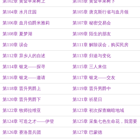
第102章 黄金苹果树上
第103章 黄金苹果树下
第104章 水月庄园
第105章 唐克斯行省与血月领
第106章 血月伯爵米雅莉
第107章 秘密交易会
第108章 夏梦湖
第109章 陌生的朋友
第110章 误会
第111章 解除误会，购买民房
第112章 异乡人的自述
第113章 归途与变化
第114章 银龙——探寻
第115章 三人来信
第116章 银龙——邀请
第117章 银龙——交友
第118章 晋升男爵上
第119章 晋升男爵中
第120章 晋升男爵下
第121章 祈星日
第122章 牧师拉维亚
第123章 初次探查幽暗地域
第124章 可造之才——伊登
第125章 采集七色生命花，我需要
的是忠诚
第126章 赛洛普兵团
第127章 巴蒙德