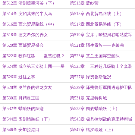
第512章 清剿瞭望河谷（下）
第513章 蓝纱营
第514章 突如其来的半人马
第515章 西北贸易路线（上）
第516章 西北贸易路线（中）
第517章 西北贸易路线（下）
第518章 德文希尔的养女
第519章 宝库，瞭望河谷哨站驻军
第520章 西部贸易盛会
第521章 陌生贵族——克莱弗
第522章 狡诈红狐——蛊惑红狐？
第523章 艾兰王国浮空船队
第524章 成立第三支骑士团——星
第525章 十三种超凡级骑士全套装
月骑士团
备锻造方法
第526章 过往之事
第527章 泽费鲁斯近况
第528章 奥兰多的银龙女友
第529章 泽费鲁斯军团遴选护卫队
第530章 月精灵王国
第531章 克里特树域
第532章 蜡融妖的踪迹
第533章 围剿蜡融妖（上）
第544章 围剿蜡融妖（下）
第545章 极具控制欲的克里特树域
域主
第546章 安加拉港口
第547章 格罗瑞娅（上）