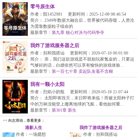
零号原生体
作者：阳1452981
更新时间：2025-12-08 08:46:54
简介： 2349年数据大融合后，世界被代码吞噬，人类沦
为需靠数据粒子续命的
最新章节：
第九章 核心对决与代码争夺
我炸了游戏服务器之后
作者：别和我搭讪
更新时间：2020-07-10 00:01:00
简介： 亲，我们这款游戏是不鼓励玩家氪金的，只要运
气够好的话，白嫖依然可以享有愉快的游戏体验...
最新章节：
第一百七十章 卖起队友毫不含糊
我有一颗小太阳
作者：烈焰小奶瓶
更新时间：2020-05-18 21:07:44
简介： 太阳即将毁灭，末日即将来临！而被太阳种子打
中的万林没能登上撤离地球的飞船，看他如何重...
最新章节：
第301章 新生
<< 向左滑动，查看更多：
港影人生
我炸了游戏服务器之后
作者：一场臆想
作者：别和我搭讪