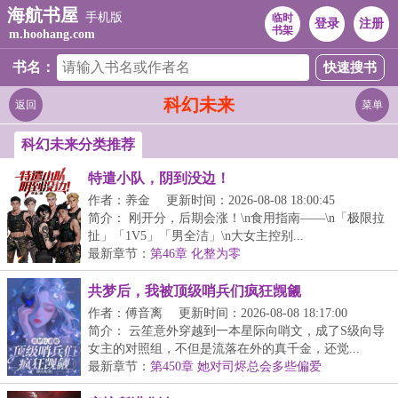
海航书屋
手机版
临时
登录
注册
书架
m.hoohang.com
书名：
科幻未来
返回
菜单
科幻未来分类推荐
特遣小队，阴到没边！
作者：养金
更新时间：2026-08-08 18:00:45
简介： 刚开分，后期会涨！\n食用指南——\n「极限拉
扯」「1V5」「男全洁」\n大女主控别...
最新章节：
第46章 化整为零
共梦后，我被顶级哨兵们疯狂觊觎
作者：傅音离
更新时间：2026-08-08 18:17:00
简介： 云笙意外穿越到一本星际向哨文，成了S级向导
女主的对照组，不但是流落在外的真千金，还觉...
最新章节：
第450章 她对司烬总会多些偏爱