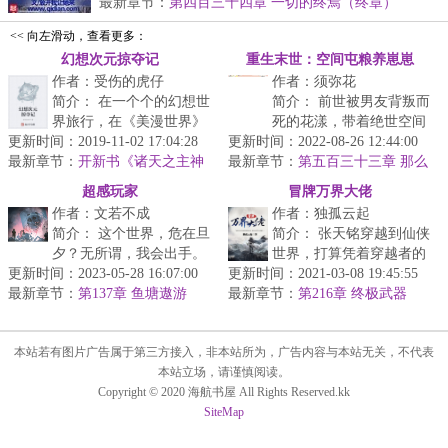
最新章节：
第四百三十四章 一切的终焉（终章）
<< 向左滑动，查看更多：
幻想次元掠夺记
重生末世：空间屯粮养崽崽
作者：受伤的虎仔
作者：须弥花
简介： 在一个个的幻想世
简介： 前世被男友背叛而
界旅行，在《美漫世界》
死的花漾，带着绝世空间
更新时间：2019-11-02 17:04:28
里对抗外星人，在《龙
更新时间：2022-08-26 12:44:00
重生回了末世来临前，屯
最新章节：
珠》的世界里与赛亚人并
开新书《诸天之主神
最新章节：
粮养娃，手撕渣男绿茶。
第五百三十三章 那么
幸存者》
肩作...
久了，该嫁我了吧（大结局）
<...
超感玩家
冒牌万界大佬
作者：文若不成
作者：独孤云起
简介： 这个世界，危在旦
简介： 张天铭穿越到仙侠
夕？无所谓，我会出手。
世界，打算凭着穿越者的
更新时间：2023-05-28 16:07:00
更新时间：2021-03-08 19:45:55
金手指纵横天下。
最新章节：
第137章 鱼塘遨游
最新章节：
第216章 终极武器
然...
本站若有图片广告属于第三方接入，非本站所为，广告内容与本站无关，不代表
本站立场，请谨慎阅读。
Copyright © 2020 海航书屋 All Rights Reserved.kk
SiteMap