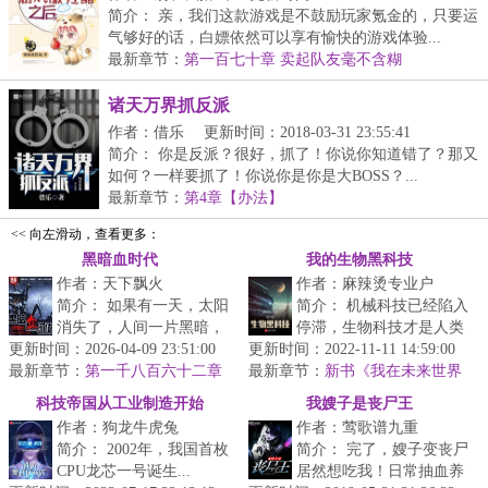
简介： 亲，我们这款游戏是不鼓励玩家氪金的，只要运
气够好的话，白嫖依然可以享有愉快的游戏体验...
最新章节：
第一百七十章 卖起队友毫不含糊
诸天万界抓反派
作者：借乐
更新时间：2018-03-31 23:55:41
简介： 你是反派？很好，抓了！你说你知道错了？那又
如何？一样要抓了！你说你是你是大BOSS？...
最新章节：
第4章【办法】
<< 向左滑动，查看更多：
黑暗血时代
我的生物黑科技
作者：天下飘火
作者：麻辣烫专业户
简介： 如果有一天，太阳
简介： 机械科技已经陷入
消失了，人间一片黑暗，
停滞，生物科技才是人类
更新时间：2026-04-09 23:51:00
会是什么样的世界呢？
更新时间：2022-11-11 14:59:00
的未来。我们的旗帜和足
最新章节：
第一千八百六十二章
最新章节：
迹终将遍布星辰大海！
新书《我在未来世界
恐慌式备战
...
捡科技》发布
科技帝国从工业制造开始
我嫂子是丧尸王
作者：狗龙牛虎兔
作者：莺歌谱九重
简介： 2002年，我国首枚
简介： 完了，嫂子变丧尸
CPU龙芯一号诞生...
居然想吃我！日常抽血养