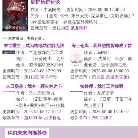
庇护所进化论
作者：半顷阳光
更新时间：2026-08-08 17:40:29
简介： 【血肉+骨骼+末日天灾+克系求生+文明坟场】?
\n\n当迷雾笼罩，异魔在窗外嘶吼时，...
最新章节：
第1210章 饿龙咆哮
<< 向左滑动，查看更多：
末世重生，成为核电站供能无限
海上仓库：我只想囤货却成了首
作者：气急败坏的元宝炬
作者：乌白叶
富
简介： （评分刚出，之后
简介： 沈星时，28岁，职
会涨。整体偏科技风种田
业仓管，业余囤积症患
更新时间：2026-08-08 17:30:09
流一点，主角伪装成AI进
更新时间：2026-08-08 18:00:00
者。重生到
最新章节：
行互动，有系统。
第113章 宰羊行动
最新章节：
第18章 高温天灾第1
天·重新规划
“深渊海...
末日堡垒：我有一颗火种之心
御兽师，我打工养你啊
作者：鱼丸面没鱼丸
作者：九尾婆婆
简介： （记忆重生+酷暑
简介： 【日更，正常下午
+寒冬+囤货+丧尸+科技机
六点更哈】
更新时间：2026-08-08 17:10:12
械+不圣母+主角腹黑毒舌
更新时间：2026-08-08 18:16:02
最新章节：
+轻度金手指）\n...
第1609 章 尽快折返，
最新章节：
十几年前，华国上月球背
259 门炸了
时间紧迫
面转了一...
科幻未来周推荐榜