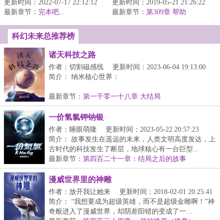
更新时间：2022-07-17 22:12:12
更新时间：2019-05-21 21:26:22
嫂子，感觉身体被掏
最新章节：
2002年，...
完本吧...
最新章节：
空……玩丧尸，打丧尸，
第309章 帮助
养丧尸...
科幻未来总推荐榜
诸天科技之路
作者：切割磁感线
更新时间：2023-06-04 19:13:00
简介： 纳米核心世界：
岳原舟：“低头玩个手机都能穿越？！”
最新章节：
第一千零一十八章 大结局
一价氢氯钾钠银
作者：睡眼萌隆
更新时间：2023-05-22 20:57:23
简介： 故事发生在遥远的未来，人类文明高度发达，上
古时代的科技发生了断层，地球核心有一台巨型...
最新章节：
第四百二十一章：结局之后的故事
漫威世界里的神雕
作者：放开我让她来
更新时间：2018-02-01 20:25:41
简介： “我想要成为超级英雄，而不是超级金雕啊！”神
奇般进入了漫威世界，却阴差阳错的变成了一...