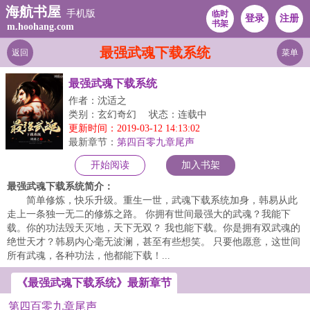
海航书屋
手机版
临时
登录
注册
书架
m.hoohang.com
最强武魂下载系统
返回
菜单
最强武魂下载系统
作者：沈适之
类别：玄幻奇幻
状态：连载中
更新时间：2019-03-12 14:13:02
最新章节：
第四百零九章尾声
开始阅读
加入书架
最强武魂下载系统简介：
简单修炼，快乐升级。重生一世，武魂下载系统加身，韩易从此
走上一条独一无二的修炼之路。 你拥有世间最强大的武魂？我能下
载。你的功法毁天灭地，天下无双？ 我也能下载。你是拥有双武魂的
绝世天才？韩易内心毫无波澜，甚至有些想笑。 只要他愿意，这世间
所有武魂，各种功法，他都能下载！...
《最强武魂下载系统》最新章节
第四百零九章尾声