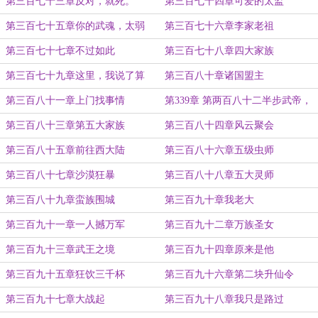
第三百七十三章反对，就死。
第三百七十四章可爱的太监
第三百七十五章你的武魂，太弱
第三百七十六章李家老祖
第三百七十七章不过如此
第三百七十八章四大家族
第三百七十九章这里，我说了算
第三百八十章诸国盟主
第三百八十一章上门找事情
第339章 第两百八十二半步武帝，
三剑
第三百八十三章第五大家族
第三百八十四章风云聚会
第三百八十五章前往西大陆
第三百八十六章五级虫师
第三百八十七章沙漠狂暴
第三百八十八章五大灵师
第三百八十九章蛮族围城
第三百九十章我老大
第三百九十一章一人撼万军
第三百九十二章万族圣女
第三百九十三章武王之境
第三百九十四章原来是他
第三百九十五章狂饮三千杯
第三百九十六章第二块升仙令
第三百九十七章大战起
第三百九十八章我只是路过