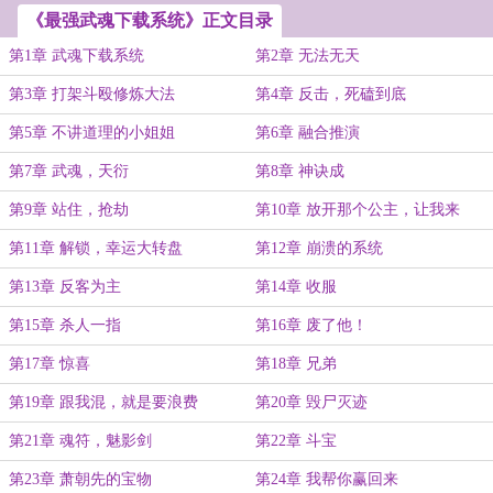
《最强武魂下载系统》正文目录
第1章 武魂下载系统
第2章 无法无天
第3章 打架斗殴修炼大法
第4章 反击，死磕到底
第5章 不讲道理的小姐姐
第6章 融合推演
第7章 武魂，天衍
第8章 神诀成
第9章 站住，抢劫
第10章 放开那个公主，让我来
第11章 解锁，幸运大转盘
第12章 崩溃的系统
第13章 反客为主
第14章 收服
第15章 杀人一指
第16章 废了他！
第17章 惊喜
第18章 兄弟
第19章 跟我混，就是要浪费
第20章 毁尸灭迹
第21章 魂符，魅影剑
第22章 斗宝
第23章 萧朝先的宝物
第24章 我帮你赢回来