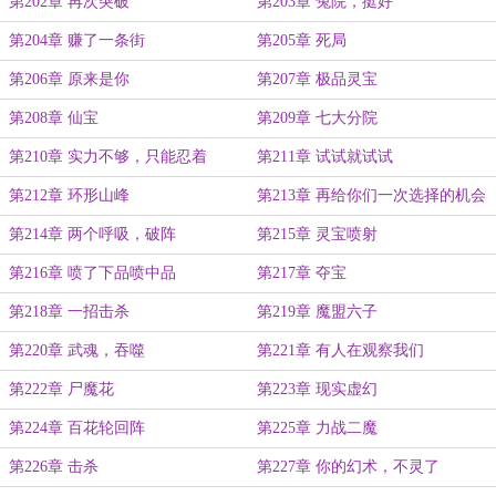
第202章 再次突破
第203章 兔院，挺好
第204章 赚了一条街
第205章 死局
第206章 原来是你
第207章 极品灵宝
第208章 仙宝
第209章 七大分院
第210章 实力不够，只能忍着
第211章 试试就试试
第212章 环形山峰
第213章 再给你们一次选择的机会
第214章 两个呼吸，破阵
第215章 灵宝喷射
第216章 喷了下品喷中品
第217章 夺宝
第218章 一招击杀
第219章 魔盟六子
第220章 武魂，吞噬
第221章 有人在观察我们
第222章 尸魔花
第223章 现实虚幻
第224章 百花轮回阵
第225章 力战二魔
第226章 击杀
第227章 你的幻术，不灵了