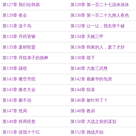
第127章 我们站韩易
第128章 第一百二十七说休就休
第129章 夜会
第130章 第一百二十九撩人夜色
第131章 送个鸟
第132章 让一让，我先突个破
第133章 丹药管够
第134章 天赋三甲
第135章 废材联盟
第136章 韩家的人，废了才好
第137章 丹院弟子的挑衅
第138章 跪下
第139章 踢馆
第140章 力敌三武尊
第141章 搬空丹院
第142章 最豪华的包房
第143章 撕衣大会
第144章 惊喜
第145章 撕不动
第146章 被针对了？
第147章 危局
第148章 教训
第149章 韩周痊愈
第150章 大战之前的谋划
第151章 借我十个亿
第152章 挑战开始