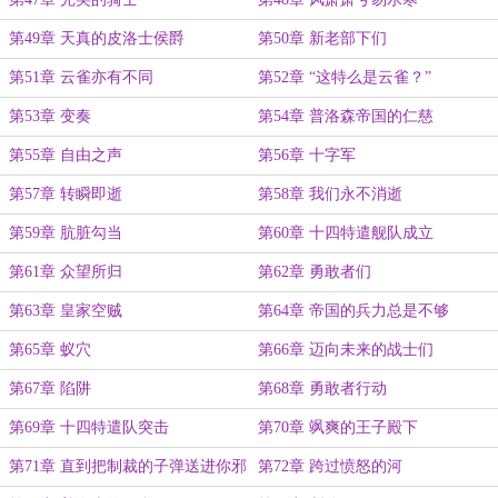
第49章 天真的皮洛士侯爵
第50章 新老部下们
第51章 云雀亦有不同
第52章 “这特么是云雀？”
第53章 变奏
第54章 普洛森帝国的仁慈
第55章 自由之声
第56章 十字军
第57章 转瞬即逝
第58章 我们永不消逝
第59章 肮脏勾当
第60章 十四特遣舰队成立
第61章 众望所归
第62章 勇敢者们
第63章 皇家空贼
第64章 帝国的兵力总是不够
第65章 蚁穴
第66章 迈向未来的战士们
第67章 陷阱
第68章 勇敢者行动
第69章 十四特遣队突击
第70章 飒爽的王子殿下
第71章 直到把制裁的子弹送进你邪
第72章 跨过愤怒的河