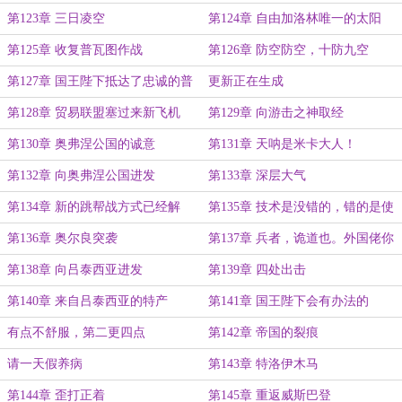
敌摧毁
第123章 三日凌空
第124章 自由加洛林唯一的太阳
第125章 收复普瓦图作战
第126章 防空防空，十防九空
第127章 国王陛下抵达了忠诚的普
更新正在生成
瓦图
第128章 贸易联盟塞过来新飞机
第129章 向游击之神取经
第130章 奥弗涅公国的诚意
第131章 天呐是米卡大人！
第132章 向奥弗涅公国进发
第133章 深层大气
第134章 新的跳帮战方式已经解
第135章 技术是没错的，错的是使
锁！
用技术的人
第136章 奥尔良突袭
第137章 兵者，诡道也。外国佬你
们就学吧！
第138章 向吕泰西亚进发
第139章 四处出击
第140章 来自吕泰西亚的特产
第141章 国王陛下会有办法的
有点不舒服，第二更四点
第142章 帝国的裂痕
请一天假养病
第143章 特洛伊木马
第144章 歪打正着
第145章 重返威斯巴登