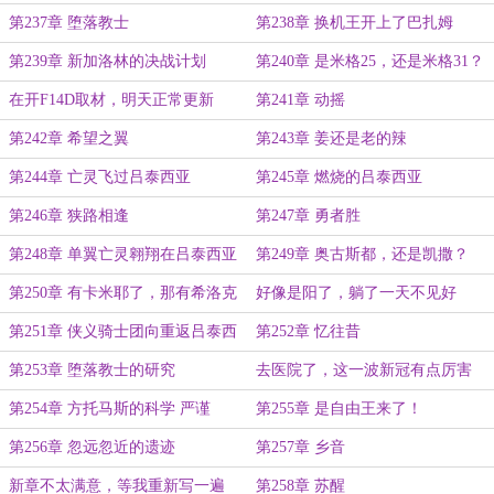
第237章 堕落教士
第238章 换机王开上了巴扎姆
第239章 新加洛林的决战计划
第240章 是米格25，还是米格31？
在开F14D取材，明天正常更新
第241章 动摇
第242章 希望之翼
第243章 姜还是老的辣
第244章 亡灵飞过吕泰西亚
第245章 燃烧的吕泰西亚
第246章 狭路相逢
第247章 勇者胜
第248章 单翼亡灵翱翔在吕泰西亚
第249章 奥古斯都，还是凯撒？
上空
第250章 有卡米耶了，那有希洛克
好像是阳了，躺了一天不见好
也很正常吧？
第251章 侠义骑士团向重返吕泰西
第252章 忆往昔
亚的英雄王致敬
第253章 堕落教士的研究
去医院了，这一波新冠有点厉害
第254章 方托马斯的科学 严谨
第255章 是自由王来了！
第256章 忽远忽近的遗迹
第257章 乡音
新章不太满意，等我重新写一遍
第258章 苏醒