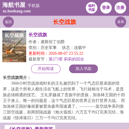
海航书屋
手机版
临时
登录
注册
书架
m.hoohang.com
长空战旗
返回
菜单
长空战旗
作者：康斯坦丁伯爵
类别：历史军事
状态：连载中
更新时间：2026-08-07 23:55:22
最新章节：
第273章 莉莉的回合
开始阅读
加入书架
长空战旗简介：
3000小时空战游戏时长的王礼被扔到了一个气态巨星表面的世
界，这是个所有人都生活在飞船上的世界，飞行就相当于马术，是贵
族必须精通的技艺。 王礼穿越成了贵族中的贵族，加洛林王国的十四
王子身上。唯一的问题是，这个气态巨星的世界正在打世界大战。 而
加洛林王国好像就要被普洛森帝国速通了。————架空战争系列第
三部空战篇，前两部陆战篇《炮火弧线》六万五千均订完美完结，海
战篇《惊涛落日》三万一千均订完美完结。...