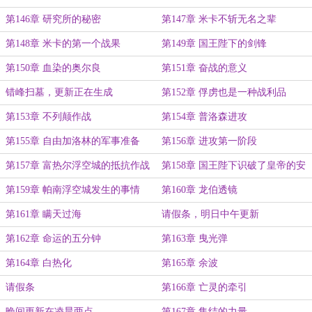
第146章 研究所的秘密
第147章 米卡不斩无名之辈
第148章 米卡的第一个战果
第149章 国王陛下的剑锋
第150章 血染的奥尔良
第151章 奋战的意义
错峰扫墓，更新正在生成
第152章 俘虏也是一种战利品
第153章 不列颠作战
第154章 普洛森进攻
第155章 自由加洛林的军事准备
第156章 进攻第一阶段
第157章 富热尔浮空城的抵抗作战
第158章 国王陛下识破了皇帝的安
排
第159章 帕南浮空城发生的事情
第160章 龙伯透镜
第161章 瞒天过海
请假条，明日中午更新
第162章 命运的五分钟
第163章 曳光弹
第164章 白热化
第165章 余波
请假条
第166章 亡灵的牵引
晚间更新在凌晨两点
第167章 集结的力量