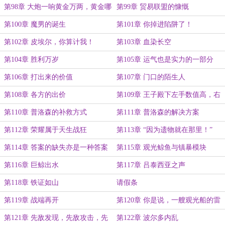
第98章 大炮一响黄金万两，黄金哪
第99章 贸易联盟的慷慨
儿来？
第100章 魔男的诞生
第101章 你掉进陷阱了！
第102章 皮埃尔，你算计我！
第103章 血染长空
第104章 胜利万岁
第105章 运气也是实力的一部分
第106章 打出来的价值
第107章 门口的陌生人
第108章 各方的出价
第109章 王子殿下左手数值高，右
手高数值
第110章 普洛森的补救方式
第111章 普洛森的解决方案
第112章 荣耀属于天生战狂
第113章 “因为遗物就在那里！”
第114章 答案的缺失亦是一种答案
第115章 观光鲸鱼与镇暴模块
第116章 巨鲸出水
第117章 吕泰西亚之声
第118章 铁证如山
请假条
第119章 战端再开
第120章 你是说，一艘观光船的雷
达比预警机还强？
第121章 先敌发现，先敌攻击，先
第122章 波尔多内乱