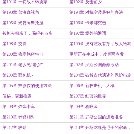
第191章 一切战术转换家
第192章 反击前夕
第193章 普洛森视角
第194章 对抗空袭最好的办法
第195章 光复阿斯托涅
第196章 卡米耶突击
被抓去相亲了，喝得有点多
第197章 意外的通话
第198章 交换
第199章 没有吃没有穿，敌人给我
们造
第200章 梅塞施密特们
更新正在生成中，凌晨两点发
第201章 老乡见“老乡”
第202章 罗斯公国蠢蠢欲动
第203章 面包机~
第204章 破解古代遗迹的保护措施
第205章 投影仪的使用方法
第206章 新攻击机，大概
便秘，更新推迟
第207章 红蓝的世界
第208章 炸弹卡车
第209章 程咬金
第210章 针锋相对
第211章 罗斯公国的进攻准备
第212章 较劲
第213章 开场吃瘪是毛子的宿命，