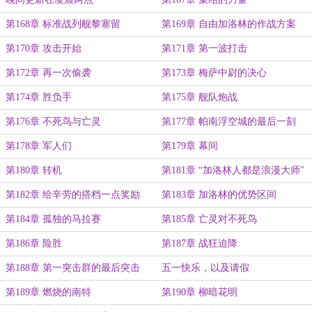
第168章 标准战列舰黎塞留
第169章 自由加洛林的作战方案
第170章 攻击开始
第171章 第一波打击
第172章 再一次偷袭
第173章 梅萨中尉的决心
第174章 胜负手
第175章 舰队炮战
第176章 不死鸟与亡灵
第177章 帕南浮空城的最后一刻
第178章 军人们
第179章 幕间
第180章 转机
第181章 “加洛林人都是浪漫大师”
第182章 给辛劳的搭档一点奖励
第183章 加洛林的优势区间
第184章 孤独的马拉赛
第185章 亡灵对不死鸟
第186章 险胜
第187章 战狂迫降
第188章 第一突击群的最后突击
五一快乐，以及请假
第189章 燃烧的南特
第190章 柳暗花明