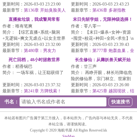
代，四大三小如日中天，大花与
更新时间：2026-03-03 23:23:00
青锋，九年前惨遭魔女暗算，痛
更新时间：2026-03-03 23:43:23
小花...
最新章节：
第136章 开始臭脸美人
失...
最新章节：
第436章 多谢指教
养成计划（补更求月票求订阅）
直播捡垃圾，我成警局常客
末日先斩学姐，无限神级选择！
作者：唯有笔爽
作者：零八零一
简介： 【综艺直播+系统+脑洞
简介： 【末日+爆杀+女神+资源
+无逻辑+爽文无虐点+以女主世界
+囤货+校花+种田+全民+求生】\n
为中心】
更新时间：2026-03-03 23:32:00
一觉睡醒，末世降临，人类...
更新时间：2026-03-03 23:39:43
最新章节：
第480章：男友力
最新章节：
第777章 炮轰血巢，全
...
面战争打响
死亡回档，48小时拯救世界
长生修仙：从薅妖兽天赋开始
作者：稻香锅巴
作者：廿三声
简介： 一场车祸，让王聪获得了
简介： 再睁开眼，林长珩降临危
险的修仙界，宗门林立、世家割
“死亡回档”的能力！?\n正当他
更新时间：2026-03-03 23:37:32
据，邪魔横行、妖兽乱世。
更新时间：2026-03-03 23:26:00
准...
最新章节：
第241章 方牌线索！
...
最新章节：
第425章 越国现状，结
婴内幕；正魔倾轧，终得混入
书名：
本站若有图片广告属于第三方接入，非本站所为，广告内容与本站无关，不代表
本站立场，请谨慎阅读。
Copyright © 2020 海航书屋 All Rights Reserved.kk
SiteMap