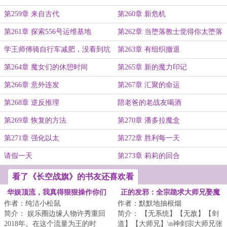
第259章 来自古代
第260章 新危机
第261章 探索556号运维基地
第262章 当堕落教士觉得你太堕落
了
学王师傅骑自行车减肥，没看到坑
第263章 有组织撤退
第264章 魔女们的休憩时间
第265章 新的魔力印记
第266章 意外连发
第267章 汇聚的命运
第268章 逆反推理
陪老爸的老战友喝酒
第269章 恢复的方法
第270章 潘多拉魔盒
第271章 强化以太
第272章 胜利每一天
请假一天
第273章 莉莉的回合
看了《长空战旗》的书友还喜欢看
华娱顶流，我真得狠狠操作你们
正的发邪：全宗跪求大师兄娶魔
作者：纯洁小松鼠
作者：默默地抽根烟
了
女
简介： 娱乐圈边缘人物许秀重回
简介： 【无系统】【无敌】【剑
2018年。在这个流量为王的时
道】【大师兄】\n神剑宗大师兄张