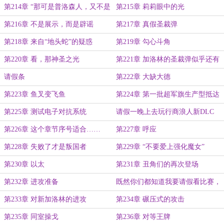
吗？
第214章 “那可是普洛森人，又不是
第215章 莉莉眼中的光
殿下”
第216章 不是展示，而是辟谣
第217章 真假圣裁弹
第218章 来自“地头蛇”的疑惑
第219章 勾心斗角
第220章 看，那神圣之光
第221章 加洛林的圣裁弹似乎还有
精神攻击效果啊
请假条
第222章 大缺大德
第223章 鱼叉变飞鱼
第224章 第一批超军旗生产型抵达
白色基地
第225章 测试电子对抗系统
请假一晚上去玩行商浪人新DLC
第226章 这个章节序号适合……
第227章 呼应
第228章 失败了才是叛国者
第229章 “不要爱上强化魔女”
第230章 以太
第231章 丑角们的再次登场
第232章 进攻准备
既然你们都知道我要请假看比赛，
那请假吧。
第233章 对新加洛林的进攻
第234章 碾压式的攻击
第235章 同室操戈
第236章 对等王牌