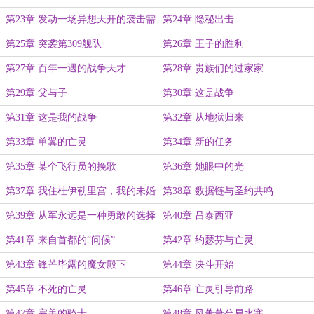
第23章 发动一场异想天开的袭击需
第24章 隐秘出击
要几步？
第25章 突袭第309舰队
第26章 王子的胜利
第27章 百年一遇的战争天才
第28章 贵族们的过家家
第29章 父与子
第30章 这是战争
第31章 这是我的战争
第32章 从地狱归来
第33章 单翼的亡灵
第34章 新的任务
第35章 某个飞行员的挽歌
第36章 她眼中的光
第37章 我住杜伊勒里宫，我的未婚
第38章 数据链与圣约共鸣
妻叫约瑟芬，那么我是？
第39章 从军永远是一种勇敢的选择
第40章 吕泰西亚
第41章 来自首都的“问候”
第42章 约瑟芬与亡灵
第43章 锋芒毕露的魔女殿下
第44章 决斗开始
第45章 不死的亡灵
第46章 亡灵引导前路
第47章 完美的骑士
第48章 风萧萧兮易水寒