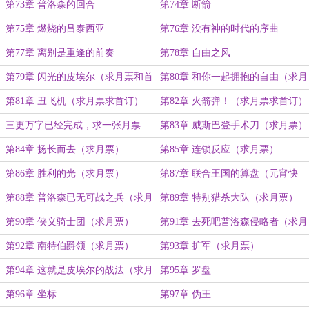
恶的大脑，亡灵才会安息
第73章 普洛森的回合
第74章 断箭
第75章 燃烧的吕泰西亚
第76章 没有神的时代的序曲
第77章 离别是重逢的前奏
第78章 自由之风
第79章 闪光的皮埃尔（求月票和首
第80章 和你一起拥抱的自由（求月
订）
票求首订）
第81章 丑飞机（求月票求首订）
第82章 火箭弹！（求月票求首订）
三更万字已经完成，求一张月票
第83章 威斯巴登手术刀（求月票）
第84章 扬长而去（求月票）
第85章 连锁反应（求月票）
第86章 胜利的光（求月票）
第87章 联合王国的算盘（元宵快
乐）
第88章 普洛森已无可战之兵（求月
第89章 特别猎杀大队（求月票）
票）
第90章 侠义骑士团（求月票）
第91章 去死吧普洛森侵略者（求月
票）
第92章 南特伯爵领（求月票）
第93章 扩军（求月票）
第94章 这就是皮埃尔的战法（求月
第95章 罗盘
票）
第96章 坐标
第97章 伪王