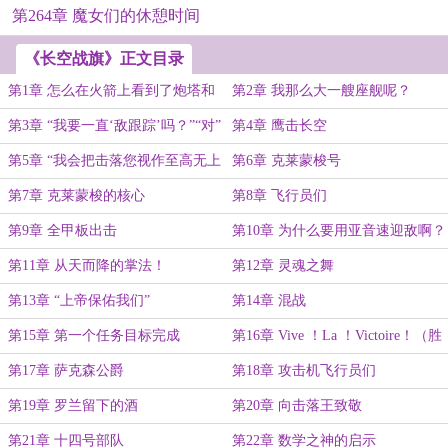
第264章 魔女们的休憩时间
《长空战旗》正文目录
第1章 怎么在火箭上看到了炮塔和
第2章 我那么大一艘座舰呢？
桅杆？
第3章 “我要一直‘敌跟踪’吗？”“对”
第4章 鹰击长空
第5章 “我会把击落您视作至高无上
第6章 克莱蒙梭号
的荣耀”
第7章 克莱蒙梭的核心
第8章 飞行员们
第9章 全甲板出击
第10章 为什么要用亚音速迎敌啊？
第11章 从天而降的掌法！
第12章 灵魂之舞
第13章 “上帝保佑我们”
第14章 混战
第15章 第一个任务目标完成
第16章 Vive ！La ！Victoire！（胜
利万岁~）
第17章 萨克森公爵
第18章 攻击机飞行员们
第19章 罗兰留下的酒
第20章 向击落王致敬
第21章 十四号部队
第22章 数学之神的启示