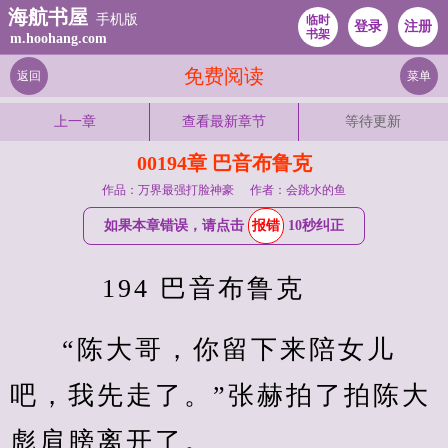
海航书屋
手机版
临时
登录
注册
书架
m.hoohang.com
免费阅读
返回
菜单
上一章
查看最新章节
等待更新
00194章 巴音布鲁克
作品：万界最强打脸神豪
作者：会跳水的鱼
如果本章错误，请点击
报错
10秒纠正
    194 巴音布鲁克
“陈大哥，你留下来陪女儿
吧，我先走了。”张赫拍了拍陈大
彪肩膀离开了。