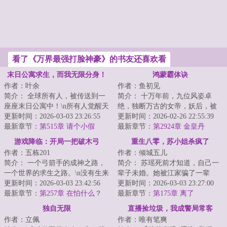
看了《万界最强打脸神豪》的书友还喜欢看
末日公寓求生，而我无限分身！
鸿蒙霸体诀
作者：叶余
作者：鱼初见
简介： 全球所有人，被传送到一
简介： 十万年前，九位风姿卓
座座末日公寓中！\n所有人觉醒天
绝，独断万古的女帝，妖后，被
赋，于公寓中艰难求生。
更新时间：2026-03-03 23:26:55
封印于鸿蒙金塔之中。
更新时间：2026-02-26 22:55:39
最新章节：
第515章 请个小假
最新章节：
第2924章 金皇丹
游戏降临：开局一把破木弓
重生八零，苏小姐杀疯了
作者：五栋201
作者：倾城五儿
简介： 一个弓箭手的成神之路，
简介： 苏瑶死前才知道，自己一
一个世界的求生之路。\n没有生来
辈子未婚。她被江家骗了一辈
的无敌，只有在挣扎中的成长。
更新时间：2026-03-03 23:42:56
子，为江家奉献了自己的一辈
更新时间：2026-03-03 23:27:00
<...
最新章节：
第257章 在怕什么？
子。
最新章节：
第175章 离了
独自无限
直播捡垃圾，我成警局常客
作者：立佩
作者：唯有笔爽