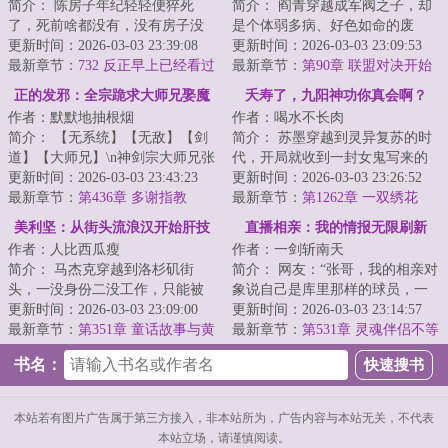
简介： 陈房子年纪轻轻便猝死
简介： 阎青穿越成军阀之子，却
了，死前啥都没有，没有房子没
是个体弱多病、好色如命的废
有存款没有恋人，浑身散发着满
更新时间：2026-03-03 23:39:08
物。在这皇朝崩坏、列强环伺的
更新时间：2026-03-03 23:09:53
满的社畜...
最新章节：
732 反正早上已经看过
乱世，他...
最新章节：
第90章 联盟对决开始
了，再洗洗也无所谓了
正的发邪：全宗跪求大师兄娶魔
夭寿了，九阳神功你真会啊？
作者：默默地抽根烟
作者：喝水不长肉
女
简介： 【无系统】【无敌】【剑
简介： 苏墨穿越到灵异复苏的时
道】【大师兄】\n神剑宗大师兄张
代，开局就收到一封女鬼写来的
青锋，九年前惨遭魔女暗算，痛
更新时间：2026-03-03 23:43:23
情书！很意外，很感人，很要
更新时间：2026-03-03 23:26:52
失...
最新章节：
第436章 多谢指教
命！
最新章节：
第1262章 一双绣花
鞋？你自己留着穿吧！！！
美利坚：从街头流浪汉开始肝技
直播相亲：我的情报无限刷新
作者：人比西瓜瘦
作者：一剑斩南天
能
简介： 马杰克穿越到洛杉矶街
简介： 网友：“张哥，我的相亲对
头，一没身份二没工作，只能被
象说自己是库里那样的球员，一
迫成为一名拾荒者。
更新时间：2026-03-03 23:09:00
人一城，但是我调查发现，她其
更新时间：2026-03-03 23:14:57
最新章节：
第351章 童话故事与黄
实是...
最新章节：
第531章 灵魂伴侣不等
毛辣妹
于婚姻幸福
书名：
本站若有图片广告属于第三方接入，非本站所为，广告内容与本站无关，不代表
本站立场，请谨慎阅读。