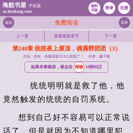
海航书屋
手机版
临时
登录
注册
书架
m.hoohang.com
免费阅读
返回
菜单
上一章
查看最新章节
下一章
第248章 统统夜上屋顶，偶遇野团团（3）
作品：首长，你家崽崽又冲上前线了！
作者：媛子猫
如果本章错误，请点击
报错
10秒纠正
    统统明明就是救了他，他
竟然触发的统统的自罚系统。
想到自己好不容易可以正常说
话了，但是就因为不知道哪里犯