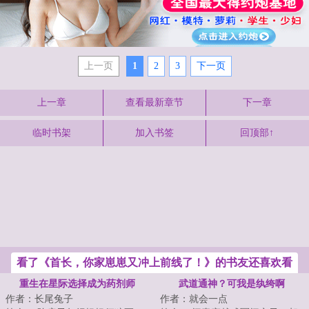
上一页
1
2
3
下一页
上一章
查看最新章节
下一章
临时书架
加入书签
回顶部↑
看了《首长，你家崽崽又冲上前线了！》的书友还喜欢看
重生在星际选择成为药剂师
武道通神？可我是纨绔啊
作者：长尾兔子
作者：就会一点