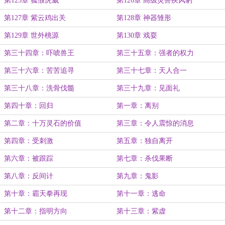
第125章 狐假虎威
第126章 高级灵兽疾风豹
第127章 紫云鸡出关
第128章 神器雏形
第129章 世外桃源
第130章 戏耍
第三十四章：吓唬兽王
第三十五章：强者的权力
第三十六章：苦苦追寻
第三十七章：天人合一
第三十八章：洗骨伐髓
第三十九章：见面礼
第四十章：回归
第一章：离别
第二章：十万灵石的价值
第三章：令人震惊的消息
第四章：受刺激
第五章：独自离开
第六章：被跟踪
第七章：杀伐果断
第八章：反间计
第九章：鬼影
第十章：霸天拳再现
第十一章：逃命
第十二章：指明方向
第十三章：紫虚