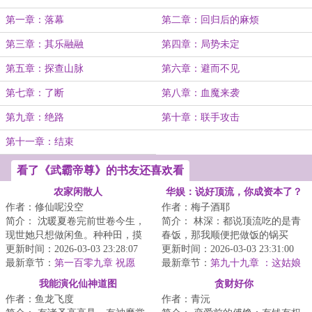
第一章：落幕
第二章：回归后的麻烦
第三章：其乐融融
第四章：局势未定
第五章：探查山脉
第六章：避而不见
第七章：了断
第八章：血魔来袭
第九章：绝路
第十章：联手攻击
第十一章：结束
看了《武霸帝尊》的书友还喜欢看
农家闲散人
华娱：说好顶流，你成资本了？
作者：修仙呢没空
作者：梅子酒耶
简介： 沈暖夏卷完前世卷今生，
简介： 林深：都说顶流吃的是青
现世她只想做闲鱼。种种田，摸
春饭，那我顺便把做饭的锅买
摸鱼，不知不觉修个在世仙。
更新时间：2026-03-03 23:28:07
了，不过分吧？
更新时间：2026-03-03 23:31:00
最新章节：
第一百零九章 祝愿
最新章节：
第九十九章 ：这姑娘
...
老板估计把她忘了
我能演化仙神道图
贪财好你
作者：鱼龙飞度
作者：青沅