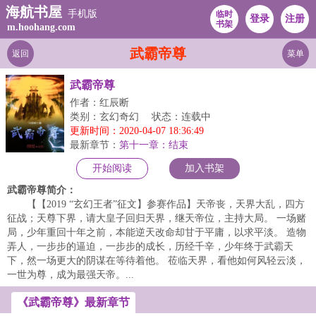
海航书屋
手机版
临时
登录
注册
书架
m.hoohang.com
武霸帝尊
返回
菜单
武霸帝尊
作者：红辰断
类别：玄幻奇幻
状态：连载中
更新时间：2020-04-07 18:36:49
最新章节：
第十一章：结束
开始阅读
加入书架
武霸帝尊简介：
【【2019 “玄幻王者”征文】参赛作品】天帝丧，天界大乱，四方
征战；天尊下界，请大皇子回归天界，继天帝位，主持大局。 一场赌
局，少年重回十年之前，本能逆天改命却甘于平庸，以求平淡。 造物
弄人，一步步的逼迫，一步步的成长，历经千辛，少年终于武霸天
下，然一场更大的阴谋在等待着他。 莅临天界，看他如何风轻云淡，
一世为尊，成为最强天帝。...
《武霸帝尊》最新章节