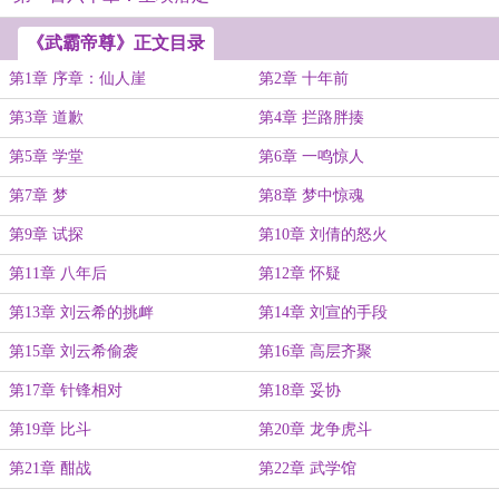
《武霸帝尊》正文目录
第1章 序章：仙人崖
第2章 十年前
第3章 道歉
第4章 拦路胖揍
第5章 学堂
第6章 一鸣惊人
第7章 梦
第8章 梦中惊魂
第9章 试探
第10章 刘倩的怒火
第11章 八年后
第12章 怀疑
第13章 刘云希的挑衅
第14章 刘宣的手段
第15章 刘云希偷袭
第16章 高层齐聚
第17章 针锋相对
第18章 妥协
第19章 比斗
第20章 龙争虎斗
第21章 酣战
第22章 武学馆