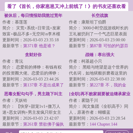
看了《首长，你家崽崽又冲上前线了！》的书友还喜欢看
被休后，每日情报助我熬过荒年
长空战旗
作者：慕莲莲
作者：康斯坦丁伯爵
简介： 灾荒+系统+日常流+发家
简介： 3000小时空战游戏时长的
致富+极品不多+无空间\n李木槿
王礼被扔到了一个气态巨星表面
在末世挣扎求生了一年，死于饥...
更新时间：2026-03-03 23:35:18
的世界，这是个所有人都生活在
更新时间：2026-03-03 23:00:00
最新章节：
第371章 他是谁？
飞...
最新章节：
第87章 可怕的约瑟芬
（求月票）
贪财好你
战锤：孝出强大
作者：青沅
作者：柯基超小只
简介： 恋爱前的傅铮：有钱有权
简介： 黑暗与绝望是这个世界的
的投资圈大佬。恋爱后的傅铮：
代名词，如地狱般折磨着这里的
怒撒千金只为博心上人开心。
更新时间：2026-03-03 23:44:26
每一个生命，但这一次，命运却
更新时间：2026-03-03 22:38:00
最新章节：
第137章 不是出成果了
开了个...
最新章节：
第227章 不，我的金
吗
子！
恶毒女配勾勾手，男主跪下叫主
[全职]再不败家就要被迫继承家业
作者：夭妖铃
作者：雾隐千川
人
的我决定买下嘉世
简介： 【快穿+甜宠1v1+微万人
简介： 阅文集团《全职高手》同
迷+恶女训狗+男主发疯只听女主
人，原著作者：蝴蝶蓝
话+雄竞修罗场+一见钟情HE...
更新时间：2026-03-03 23:42:07
更新时间：2026-03-03 23:28:54
最新章节：
第261章 禁欲佛子偏执
最新章节：
144 Chapter.144
溺宠娇弱妹妹（55）