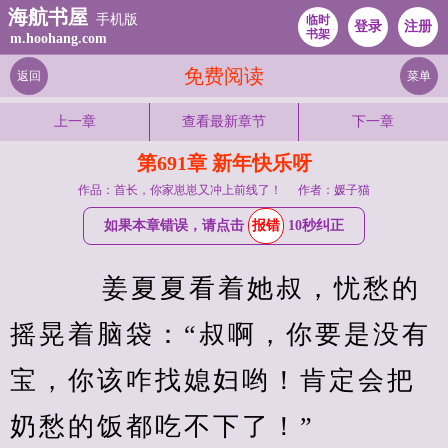
海航书屋
手机版
临时
登录
注册
书架
m.hoohang.com
免费阅读
返回
菜单
上一章
查看最新章节
下一章
第691章 新年快乐呀
作品：首长，你家崽崽又冲上前线了！
作者：媛子猫
如果本章错误，请点击
报错
10秒纠正
    姜夏夏看着她叔，忧愁的
摇晃着脑袋：“叔啊，你要是没有
宝，你该咋找媳妇哟！肯定会把
奶愁的饭都吃不下了！”